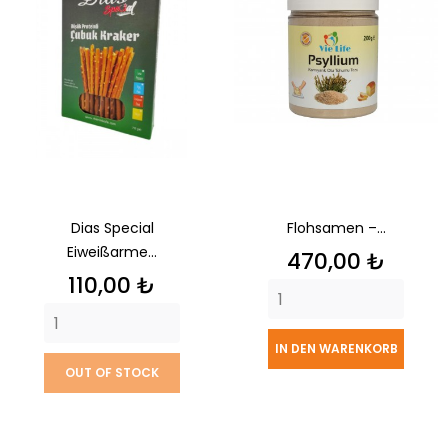
Dias Special
Flohsamen –...
Eiweißarme...
Preis
470,00 ₺
Preis
110,00 ₺
IN DEN WARENKORB
OUT OF STOCK