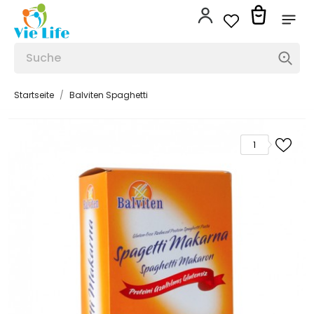
Startseite
Balviten Spaghetti
1