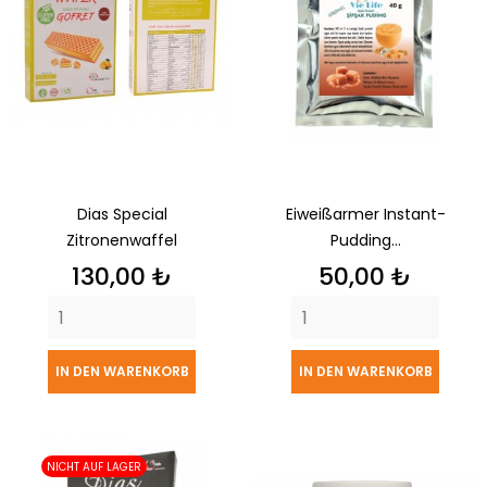
Dias Special
Eiweißarmer Instant-
Zitronenwaffel
Pudding...
Preis
Preis
130,00 ₺
50,00 ₺
IN DEN WARENKORB
IN DEN WARENKORB
NICHT AUF LAGER